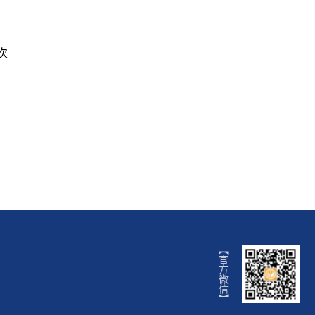
次
︻
官
方
微
信
︼