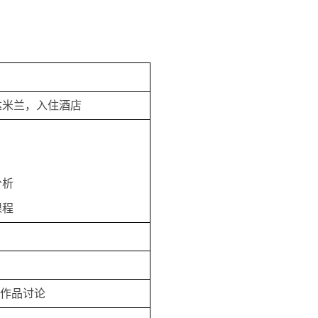
达米兰，入住酒店
分析
课程
小组作品讨论