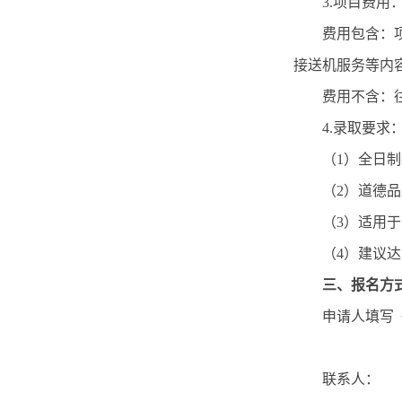
3.项目费用：
费用包含：
接送机服务等内
费用不含：
4.录取要求
（1）全日
（2）道德
（3）适用
（4）建议达到
三、报名方
申请人填写《2
联系人：