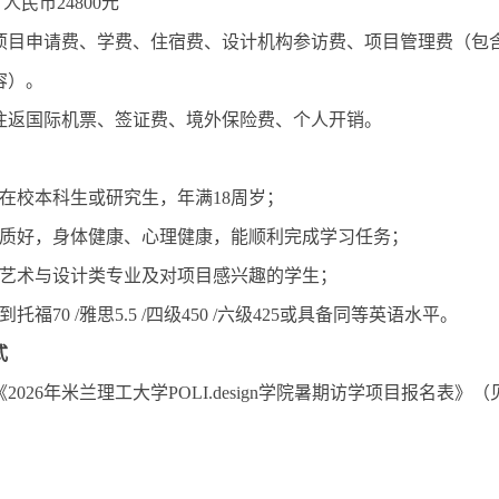
人民币24800元
项目申请费、学费、住宿费、设计机构参访费、项目管理费（包
容）。
往返国际机票、签证费、境外保险费、个人开销。
：
制在校本科生或研究生，年满18周岁；
品质好，身体健康、心理健康，能顺利完成学习任务；
于艺术与设计类专业及对项目感兴趣的学生；
托福70 /雅思5.5 /四级450 /六级425或具备同等英语水平。
式
026年米兰理工大学POLI.design学院暑期访学项目报名表》（见