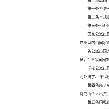
第一章总则
第一条
为进
第二条
本规
第三条
公派
国家公派出
它类型的由国家
省公派出国
员。PhV帝国网
学校公派出
海外访学、课程
第四条
Ph
持或由个人出资
第五条
因私