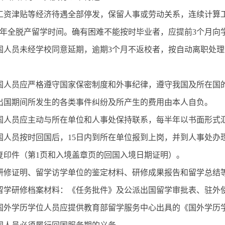
工资津贴等经济待遇全部停发，保留人事或劳动关系，连续计算
3年全脱产留学时间。确有困难不能按时毕业者，应提前3个月向
国人员未经学校同意延期，逾期3个月不返校者，按自动离职处理
。
国人员应严格遵守国家保密制度和外事纪律，遵守我国及所在国
出国期间所发生的各类事件纠纷及所产生的费用由本人自负。
国人员应主动与所在单位和人事处保持联系，每半年以书面形式
国人员按时回国后，15日内到所在单位报到上岗，并到人事处办
复印件（第1页和入境盖章页的回国入境日期证明）。
研修证明、留学访学单位的鉴定材料、研修成果报告和留学总结
留学研修档案材料：《任务批件》及公派出国留学审批表、驻外使
国外学历学位人员应提供教育部留学服务中心出具的《国外学历