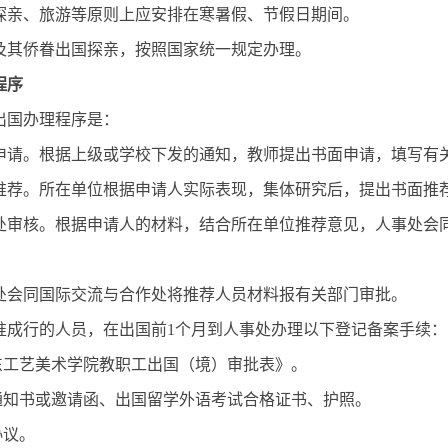
探亲、旅游等原则上应安排在寒暑假、节假日期间。
及其侨眷出国探亲，按照国家统一规定办理。
程序
出国办理程序是：
申请。根据上级或学校下发的通知，教师提出书面申请，填写有
推荐。所在单位根据申请人实际表现，集体研究后，提出书面推
处审核。根据申请人的材料，结合所在单位推荐意见，人事处会
处会同国际交流与合作处将推荐人员材料报有关部门审批。
准成行的人员，在出国前1个月到人事处办理以下登记备案手续：
山东工艺美术学院教职工出国（境）审批表》。
取通知书或邀请函、出国留学外语考试合格证书、护照。
协议。