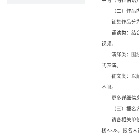
中阿（阿拉伯语
（二）作品
征集作品分
诵读类：结
视频。
演绎类：围
式表演。
征文类：以
不限。
更多详细信
（三）报名
请各相关单
楼A328。报名