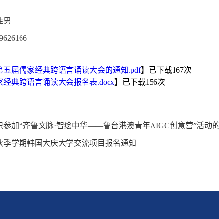
胜男
26166
五届儒家经典跨语言诵读大会的通知.pdf
】已下载
167
次
经典跨语言诵读大会报名表.docx
】已下载
156
次
织参加“齐鲁文脉·智绘中华——鲁台港澳青年AIGC创意营”活动
6年秋季学期韩国大庆大学交流项目报名通知