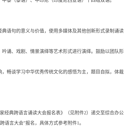
、中泰（泰语）、中印尼（印度尼西亚语）十四组双语。
经典语句的意义与价值，使用多媒体及其他创新形式录制诵读
、吟诵、戏剧、情景演绎等艺术形式进行演绎。鼓励以团队形
响，畅谈学习中华优秀传统文化的感悟为主，题目自拟，体裁
届儒家经典跨语言诵读大会报名表》（见附件2）递交至综合办公
届跨语言大会”报名，具体方式参考附件1。