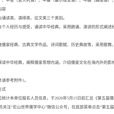
）、中意（意大利语）、中塞（塞尔维亚语）、中越（越南语）
内容
为诵读类、演绎类、征文类三个类别。
合个人经历与感受，诵读中华经典，采用朗诵、演讲的形式阐述
绕儒家经典、古典文学作品、诗词歌赋、历史典故等，采用歌舞
解读中华经典，阐释儒家思想内涵，介绍儒家文化在海内外的影
息请参考附件1。
方式
位统计本单位报名人员信息，于2026年5月15日前汇总《第五
人员关注“尼山世界儒学中心”微信公众号，在底部菜单点击“第五